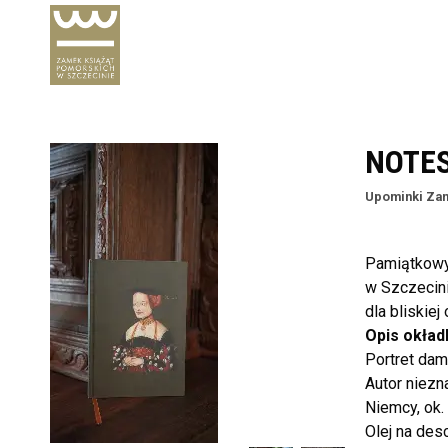
NOTE
Upominki Za
Pamiątkowy,
w Szczecini
()
dla bliskiej
Opis okładk
Portret da
Autor niezn
Niemcy, ok. 
Olej na des