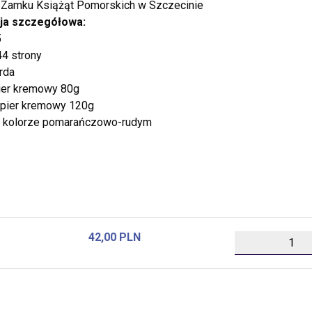
 Zamku Książąt Pomorskich w Szczecinie
ja szczegółowa:
5
44 strony
rda
ier kremowy 80g
apier kremowy 120g
 kolorze pomarańczowo-rudym
42,00 PLN
szt.