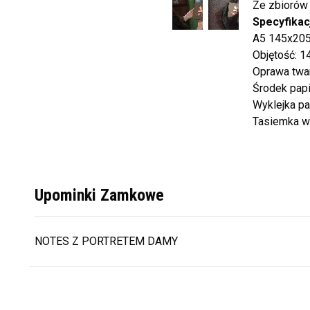
Ze zbiorów
()
()
Specyfikac
A5 145x20
Objętość: 1
Oprawa twa
Środek pap
Wyklejka p
Tasiemka w
Upominki Zamkowe
NOTES Z PORTRETEM DAMY