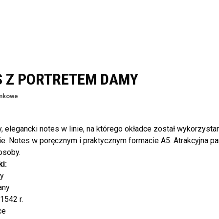
S Z PORTRETEM DAMY
mkowe
 elegancki notes w linie, na którego okładce został wykorzys
e. Notes w poręcznym i praktycznym formacie A5. Atrakcyjna pa
 osoby.
i:
my
any
1542 r.
ce